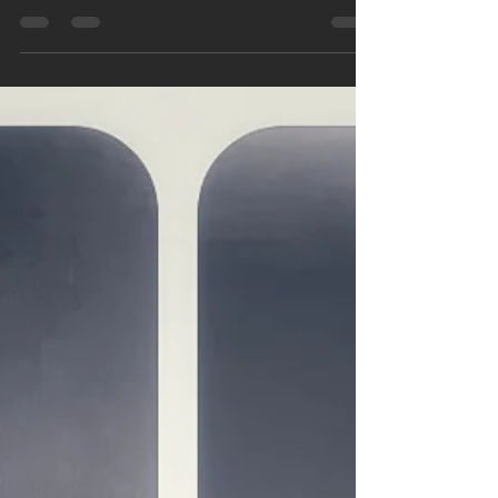
dieser furchtbare Corona-Spuk hält die Zeit
nicht auf. Sie rennt. Wie vorher schon. Ich habe
mal...