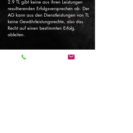
2.9 TL gibt keine aus ihren Leistungen
resultierenden Erfolgsversprechen ab. Der
AG kann aus den Dienstleistungen von TL
keine Gewährleistungsrechte, also das
Recht auf einen bestimmten Erfolg,
ableiten.
3. Lizenzierungen und Genehmigungen
3.1 Die Lizenzierung von künstlerischen
Leistungen bzw. Footage Dritter durch TL
erfolgt im Auftrag im Rahmen des
gewünschten Nutzungsumfangs.
3.2 TL haftet nicht, falls der AG
lizenzpflichtiges Footage, Effekte oder
Musik Dritter länger, umfangreicher oder
anders nutzt als ursprünglich lizensiert
bzw. vergütet.